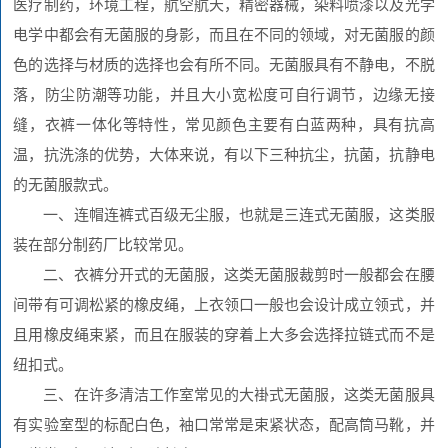
医疗制药，环境工程，航空航天，精密器械，染料喷漆以及光学
电学中都会有无菌服的身影，而且在不同的领域，对无菌服的颜
色的选择与材质的选择也会有所不同。无菌服具有不静电，不脱
落，防尘防潮等功能，并且大小宽松度可自行调节，边缘无接
缝，衣裤一体化等特性，常见颜色主要有白蓝两种，具有抗高
温，抗洗涤的优势，大体来说，有以下三种抗尘，抗菌，抗静电
的无菌服款式。
一、连帽连裤式百级无尘服，也就是三连式无菌服，这类服
装在部分制药厂比较常见。
二、衣裤分开式的无菌服，这类无菌服裁剪时一般都会在腰
间带有可调松紧的橡皮绳，上衣领口一般也会设计成立领式，并
且用橡皮绳束紧，而且在服装的穿着上大多会选择拉链式而不是
纽扣式。
三、在许多清洁工作室常见的大褂式无菌服，这类无菌服具
有实验室型的标配白色，袖口常常是束紧状态，配高筒马靴，并