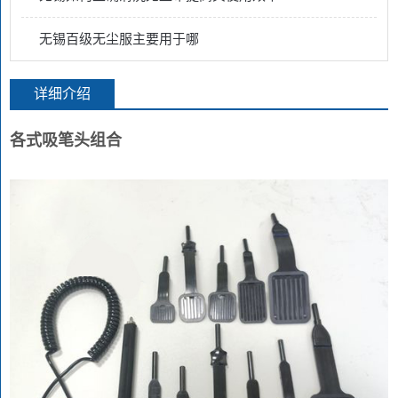
无锡百级无尘服主要用于哪
详细介绍
各式吸笔头组合