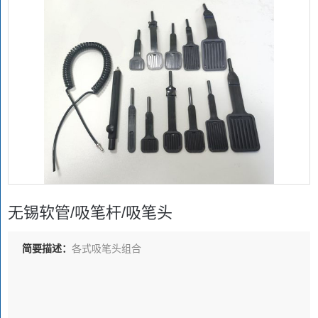
无锡软管/吸笔杆/吸笔头
简要描述：
各式吸笔头组合